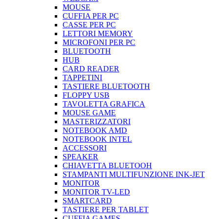
MOUSE
CUFFIA PER PC
CASSE PER PC
LETTORI MEMORY
MICROFONI PER PC
BLUETOOTH
HUB
CARD READER
TAPPETINI
TASTIERE BLUETOOTH
FLOPPY USB
TAVOLETTA GRAFICA
MOUSE GAME
MASTERIZZATORI
NOTEBOOK AMD
NOTEBOOK INTEL
ACCESSORI
SPEAKER
CHIAVETTA BLUETOOH
STAMPANTI MULTIFUNZIONE INK-JET
MONITOR
MONITOR TV-LED
SMARTCARD
TASTIERE PER TABLET
CUFFIA GAMES