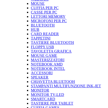
MOUSE
CUFFIA PER PC
CASSE PER PC
LETTORI MEMORY
MICROFONI PER PC
BLUETOOTH
HUB
CARD READER
TAPPETINI
TASTIERE BLUETOOTH
FLOPPY USB
TAVOLETTA GRAFICA
MOUSE GAME
MASTERIZZATORI
NOTEBOOK AMD
NOTEBOOK INTEL
ACCESSORI
SPEAKER
CHIAVETTA BLUETOOH
STAMPANTI MULTIFUNZIONE INK-JET
MONITOR
MONITOR TV-LED
SMARTCARD
TASTIERE PER TABLET
CUFFIA GAMES