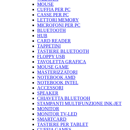
MOUSE
CUFFIA PER PC
CASSE PER PC
LETTORI MEMORY
MICROFONI PER PC
BLUETOOTH
HUB
CARD READER
TAPPETINI
TASTIERE BLUETOOTH
FLOPPY USB
TAVOLETTA GRAFICA
MOUSE GAME
MASTERIZZATORI
NOTEBOOK AMD
NOTEBOOK INTEL
ACCESSORI
SPEAKER
CHIAVETTA BLUETOOH
STAMPANTI MULTIFUNZIONE INK-JET
MONITOR
MONITOR TV-LED
SMARTCARD
TASTIERE PER TABLET
CUFFIA GAMES