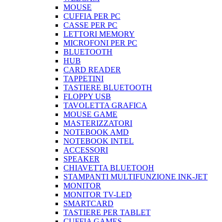
MOUSE
CUFFIA PER PC
CASSE PER PC
LETTORI MEMORY
MICROFONI PER PC
BLUETOOTH
HUB
CARD READER
TAPPETINI
TASTIERE BLUETOOTH
FLOPPY USB
TAVOLETTA GRAFICA
MOUSE GAME
MASTERIZZATORI
NOTEBOOK AMD
NOTEBOOK INTEL
ACCESSORI
SPEAKER
CHIAVETTA BLUETOOH
STAMPANTI MULTIFUNZIONE INK-JET
MONITOR
MONITOR TV-LED
SMARTCARD
TASTIERE PER TABLET
CUFFIA GAMES